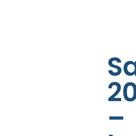
S
20
–