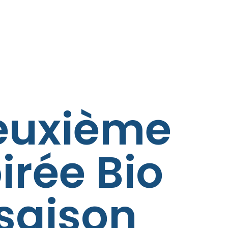
euxième
irée Bio
saison