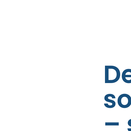
D
so
– 