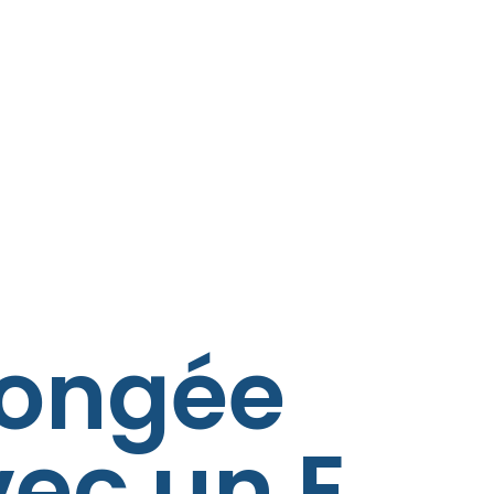
a
longée
ec un E