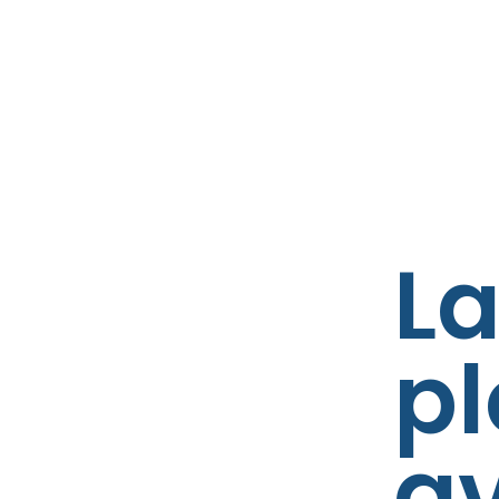
L
p
av